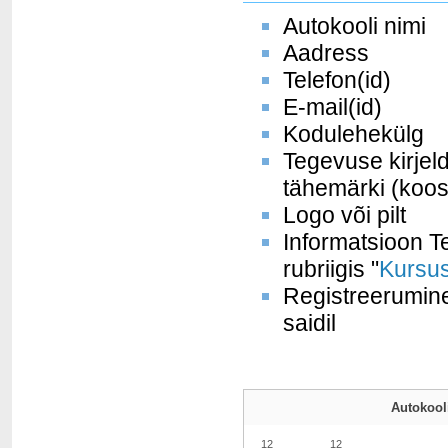
Autokooli nimi
Aadress
Telefon(id)
E-mail(id)
Kodulehekülg
Tegevuse kirjel
tähemärki (koos
Logo või pilt
Informatsioon Te
rubriigis "
Kursus
Registreerumine
saidil
Autokooli
12
12