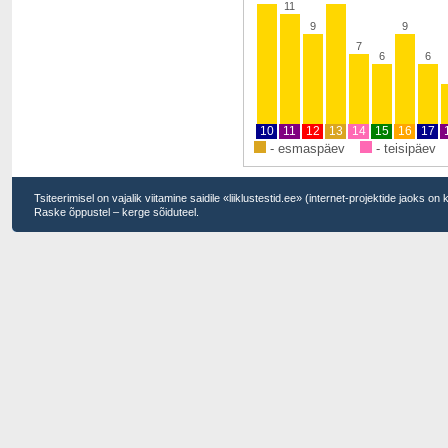
11
9
9
7
6
6
10
11
12
13
14
15
16
17
- esmaspäev
- teisipäev
Tsiteerimisel on vajalik viitamine saidile «liiklustestid.ee» (internet-projektide jaoks on
Raske õppustel – kerge sõiduteel.