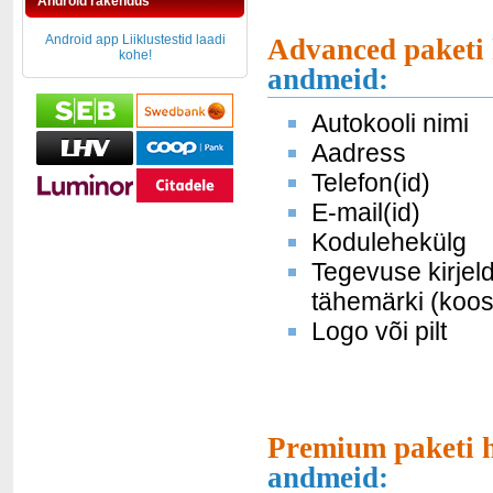
Android rakendus
Android app Liiklustestid laadi
Advanced paketi 
kohe!
andmeid:
Autokooli nimi
Aadress
Telefon(id)
E-mail(id)
Kodulehekülg
Tegevuse kirjel
tähemärki (koos
Logo või pilt
Premium paketi h
andmeid: