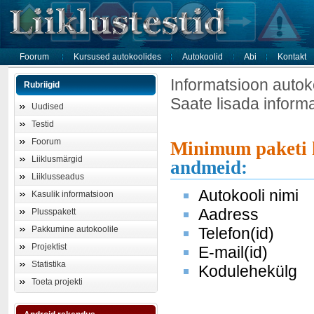
Foorum
Kursused autokoolides
Autokoolid
Abi
Kontakt
Informatsioon autok
Rubriigid
Saate lisada inform
Uudised
Testid
Foorum
Minimum paketi 
Liiklusmärgid
andmeid:
Liiklusseadus
Autokooli nimi
Kasulik informatsioon
Aadress
Plusspakett
Pakkumine autokoolile
Telefon(id)
Projektist
E-mail(id)
Statistika
Kodulehekülg
Toeta projekti