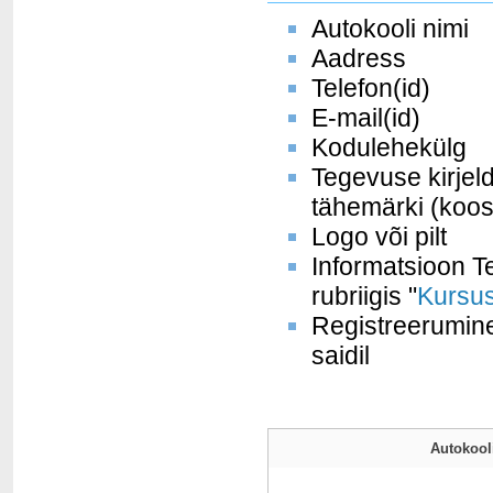
Autokooli nimi
Aadress
Telefon(id)
E-mail(id)
Kodulehekülg
Tegevuse kirjel
tähemärki (koos
Logo või pilt
Informatsioon Te
rubriigis "
Kursus
Registreerumine
saidil
Autokooli