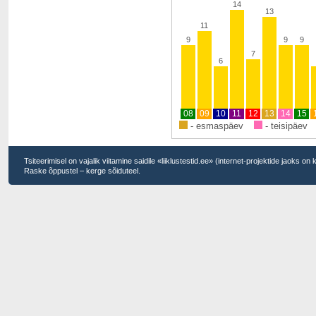
14
13
11
9
9
9
7
6
08
09
10
11
12
13
14
15
- esmaspäev
- teisipäev
Tsiteerimisel on vajalik viitamine saidile «liiklustestid.ee» (internet-projektide jaoks on
Raske õppustel – kerge sõiduteel.