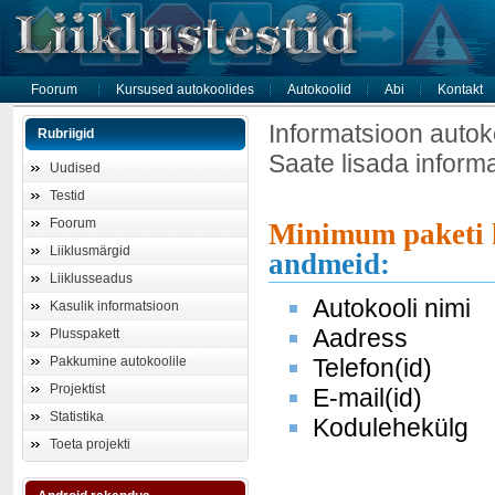
Foorum
Kursused autokoolides
Autokoolid
Abi
Kontakt
Informatsioon autok
Rubriigid
Saate lisada inform
Uudised
Testid
Foorum
Minimum paketi 
Liiklusmärgid
andmeid:
Liiklusseadus
Autokooli nimi
Kasulik informatsioon
Aadress
Plusspakett
Pakkumine autokoolile
Telefon(id)
Projektist
E-mail(id)
Statistika
Kodulehekülg
Toeta projekti