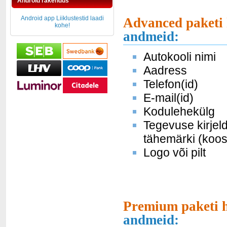
Android rakendus
Android app Liiklustestid laadi
Advanced paketi 
kohe!
andmeid:
Autokooli nimi
Aadress
Telefon(id)
E-mail(id)
Kodulehekülg
Tegevuse kirjel
tähemärki (koos
Logo või pilt
Premium paketi h
andmeid: