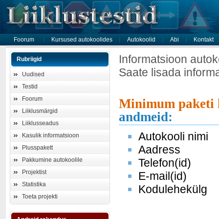
Foorum
Kursused autokoolides
Autokoolid
Abi
Kontakt
Informatsioon autok
Rubriigid
Saate lisada inform
Uudised
Testid
Foorum
Minimum paketi 
Liiklusmärgid
andmeid:
Liiklusseadus
Autokooli nimi
Kasulik informatsioon
Aadress
Plusspakett
Pakkumine autokoolile
Telefon(id)
Projektist
E-mail(id)
Statistika
Kodulehekülg
Toeta projekti