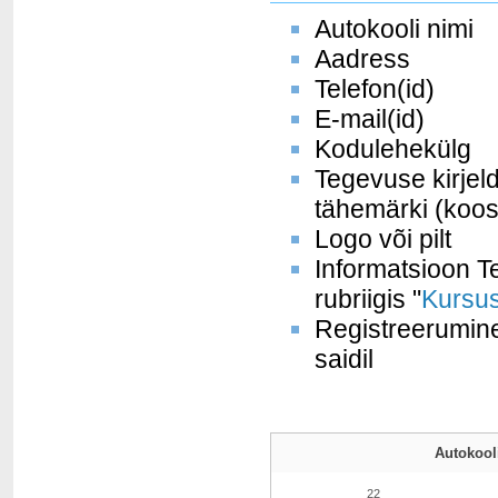
Autokooli nimi
Aadress
Telefon(id)
E-mail(id)
Kodulehekülg
Tegevuse kirjel
tähemärki (koos
Logo või pilt
Informatsioon Te
rubriigis "
Kursus
Registreerumine
saidil
Autokooli
22