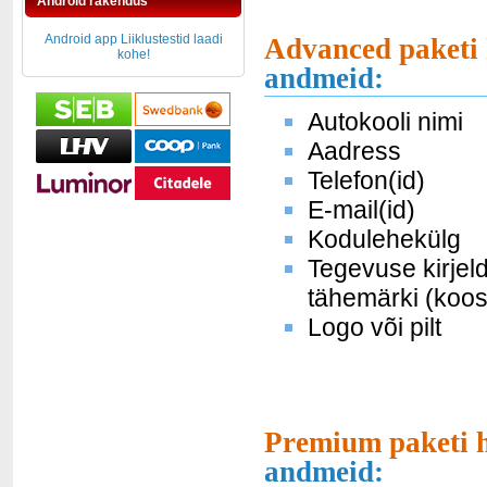
Android rakendus
Android app Liiklustestid laadi
Advanced paketi 
kohe!
andmeid:
Autokooli nimi
Aadress
Telefon(id)
E-mail(id)
Kodulehekülg
Tegevuse kirjel
tähemärki (koos
Logo või pilt
Premium paketi h
andmeid: