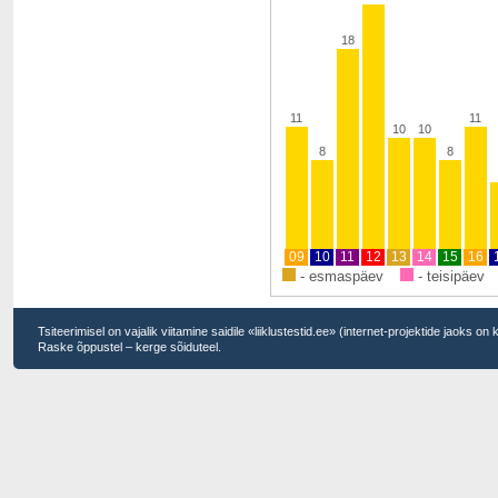
18
11
11
10
10
8
8
09
10
11
12
13
14
15
16
- esmaspäev
- teisipäev
Tsiteerimisel on vajalik viitamine saidile «liiklustestid.ee» (internet-projektide jaoks on
Raske õppustel – kerge sõiduteel.