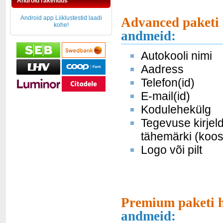
Android rakendus
Android app Liiklustestid laadi
Advanced paketi 
kohe!
andmeid:
Autokooli nimi
Aadress
Telefon(id)
E-mail(id)
Kodulehekülg
Tegevuse kirjel
tähemärki (koos
Logo või pilt
Premium paketi h
andmeid: