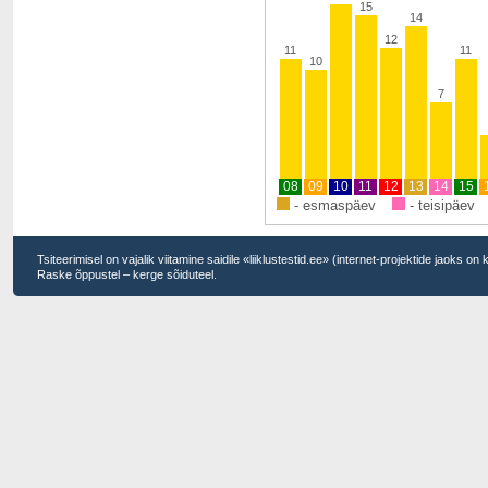
15
14
12
11
11
10
7
08
09
10
11
12
13
14
15
- esmaspäev
- teisipäev
Tsiteerimisel on vajalik viitamine saidile «liiklustestid.ee» (internet-projektide jaoks on
Raske õppustel – kerge sõiduteel.