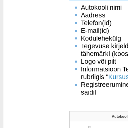
Autokooli nimi
Aadress
Telefon(id)
E-mail(id)
Kodulehekülg
Tegevuse kirjel
tähemärki (koos
Logo või pilt
Informatsioon Te
rubriigis "
Kursus
Registreerumine
saidil
Autokooli
16