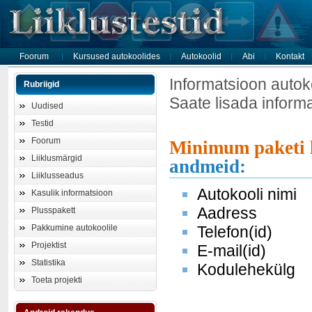
Foorum
Kursused autokoolides
Autokoolid
Abi
Kontakt
Informatsioon autok
Rubriigid
Saate lisada inform
Uudised
Testid
Foorum
Minimum paketi 
Liiklusmärgid
andmeid:
Liiklusseadus
Autokooli nimi
Kasulik informatsioon
Aadress
Plusspakett
Pakkumine autokoolile
Telefon(id)
Projektist
E-mail(id)
Statistika
Kodulehekülg
Toeta projekti