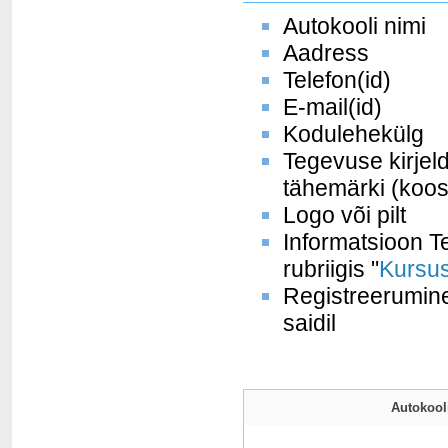
Autokooli nimi
Aadress
Telefon(id)
E-mail(id)
Kodulehekülg
Tegevuse kirjel
tähemärki (koos
Logo või pilt
Informatsioon Te
rubriigis "
Kursus
Registreerumine
saidil
Autokooli