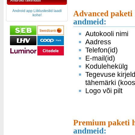
Android rakendus
Android app Liiklustestid laadi
Advanced paketi 
kohe!
andmeid:
Autokooli nimi
Aadress
Telefon(id)
E-mail(id)
Kodulehekülg
Tegevuse kirjel
tähemärki (koos
Logo või pilt
Premium paketi h
andmeid: