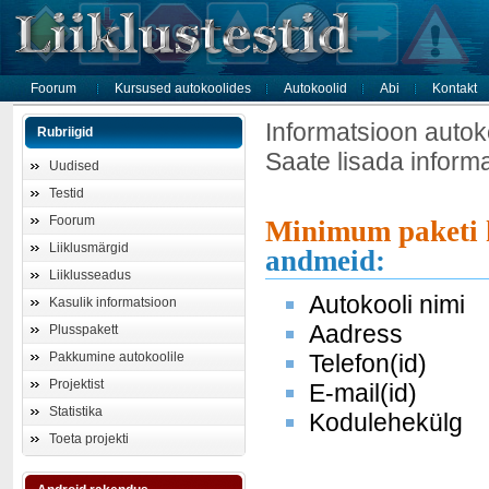
Foorum
Kursused autokoolides
Autokoolid
Abi
Kontakt
Informatsioon autok
Rubriigid
Saate lisada inform
Uudised
Testid
Foorum
Minimum paketi 
Liiklusmärgid
andmeid:
Liiklusseadus
Autokooli nimi
Kasulik informatsioon
Aadress
Plusspakett
Pakkumine autokoolile
Telefon(id)
Projektist
E-mail(id)
Statistika
Kodulehekülg
Toeta projekti