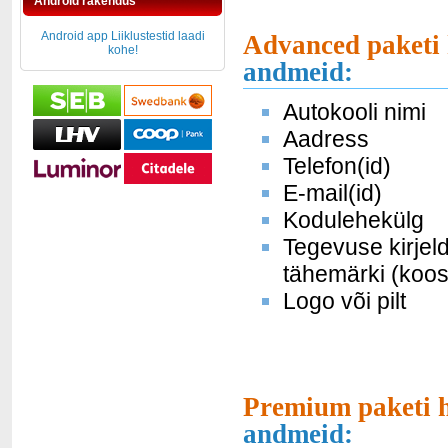
Android rakendus
Android app Liiklustestid laadi
Advanced paketi 
kohe!
andmeid:
Autokooli nimi
Aadress
Telefon(id)
E-mail(id)
Kodulehekülg
Tegevuse kirjel
tähemärki (koos
Logo või pilt
Premium paketi h
andmeid: