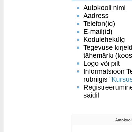
Autokooli nimi
Aadress
Telefon(id)
E-mail(id)
Kodulehekülg
Tegevuse kirjel
tähemärki (koos
Logo või pilt
Informatsioon Te
rubriigis "
Kursus
Registreerumine
saidil
Autokooli