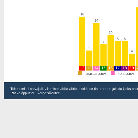
16
14
10
8
8
7
5
4
12
13
14
15
16
17
18
19
- esmaspäev
- teisipäev
Tsiteerimisel on vajalik viitamine saidile «liiklustestid.ee» (internet-projektide jaoks on
Raske õppustel – kerge sõiduteel.