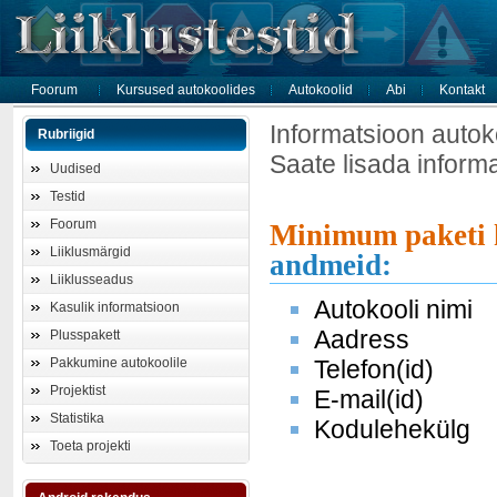
Foorum
Kursused autokoolides
Autokoolid
Abi
Kontakt
Informatsioon autok
Rubriigid
Saate lisada inform
Uudised
Testid
Foorum
Minimum paketi 
Liiklusmärgid
andmeid:
Liiklusseadus
Autokooli nimi
Kasulik informatsioon
Aadress
Plusspakett
Pakkumine autokoolile
Telefon(id)
Projektist
E-mail(id)
Statistika
Kodulehekülg
Toeta projekti