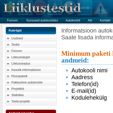
Foorum
Kursused autokoolides
Autokoolid
Abi
Kontakt
Informatsioon autok
Rubriigid
Saate lisada inform
Uudised
Testid
Foorum
Minimum paketi 
Liiklusmärgid
andmeid:
Liiklusseadus
Autokooli nimi
Kasulik informatsioon
Aadress
Plusspakett
Pakkumine autokoolile
Telefon(id)
Projektist
E-mail(id)
Statistika
Kodulehekülg
Toeta projekti