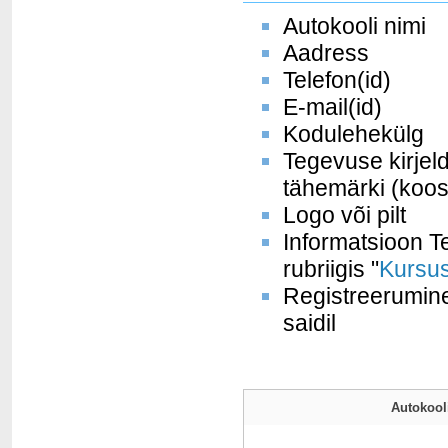
Autokooli nimi
Aadress
Telefon(id)
E-mail(id)
Kodulehekülg
Tegevuse kirjel
tähemärki (koos
Logo või pilt
Informatsioon Te
rubriigis "
Kursus
Registreerumine
saidil
Autokooli