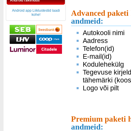
Android rakendus
Android app Liiklustestid laadi
Advanced paketi 
kohe!
andmeid:
Autokooli nimi
Aadress
Telefon(id)
E-mail(id)
Kodulehekülg
Tegevuse kirjel
tähemärki (koos
Logo või pilt
Premium paketi h
andmeid: