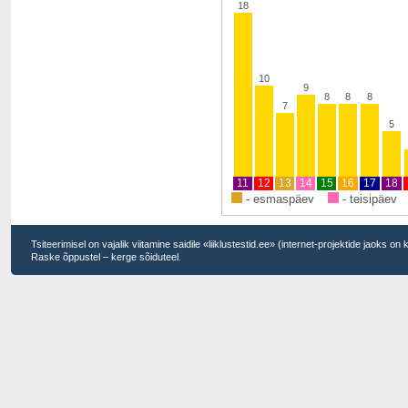
18
10
9
8
8
8
7
5
11
12
13
14
15
16
17
18
- esmaspäev
- teisipäev
Tsiteerimisel on vajalik viitamine saidile «liiklustestid.ee» (internet-projektide jaoks on
Raske õppustel – kerge sõiduteel.