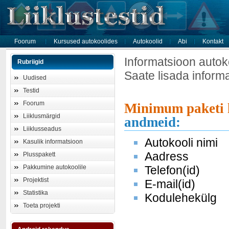
Foorum
Kursused autokoolides
Autokoolid
Abi
Kontakt
Informatsioon autok
Rubriigid
Saate lisada inform
Uudised
Testid
Foorum
Minimum paketi 
Liiklusmärgid
andmeid:
Liiklusseadus
Autokooli nimi
Kasulik informatsioon
Aadress
Plusspakett
Pakkumine autokoolile
Telefon(id)
Projektist
E-mail(id)
Statistika
Kodulehekülg
Toeta projekti