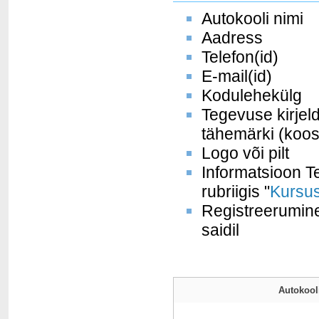
Autokooli nimi
Aadress
Telefon(id)
E-mail(id)
Kodulehekülg
Tegevuse kirjel
tähemärki (koos
Logo või pilt
Informatsioon Te
rubriigis "
Kursus
Registreerumine
saidil
Autokooli