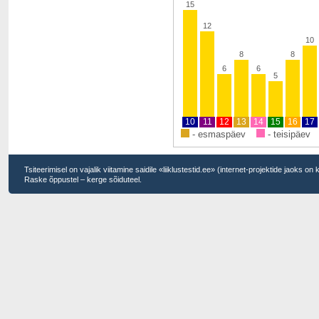
15
12
10
8
8
6
6
5
10
11
12
13
14
15
16
17
- esmaspäev
- teisipäev
Tsiteerimisel on vajalik viitamine saidile «liiklustestid.ee» (internet-projektide jaoks on
Raske õppustel – kerge sõiduteel.