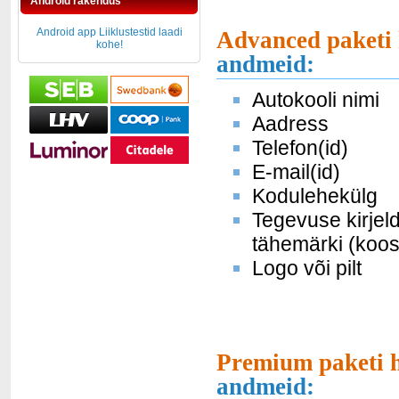
Android rakendus
Android app Liiklustestid laadi
Advanced paketi 
kohe!
andmeid:
Autokooli nimi
Aadress
Telefon(id)
E-mail(id)
Kodulehekülg
Tegevuse kirjel
tähemärki (koos
Logo või pilt
Premium paketi h
andmeid: