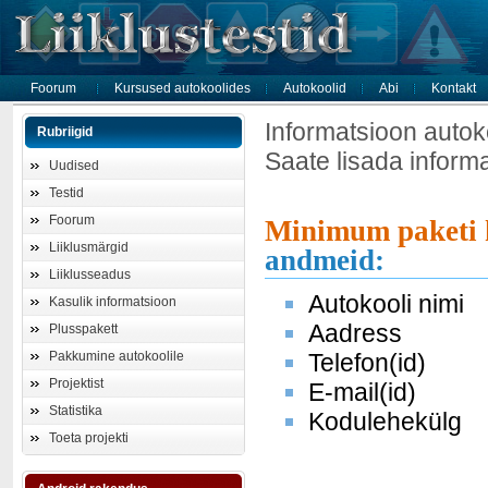
Foorum
Kursused autokoolides
Autokoolid
Abi
Kontakt
Informatsioon autok
Rubriigid
Saate lisada inform
Uudised
Testid
Foorum
Minimum paketi 
Liiklusmärgid
andmeid:
Liiklusseadus
Autokooli nimi
Kasulik informatsioon
Aadress
Plusspakett
Pakkumine autokoolile
Telefon(id)
Projektist
E-mail(id)
Statistika
Kodulehekülg
Toeta projekti