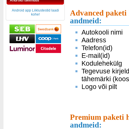
Android rakendus
Android app Liiklustestid laadi
Advanced paketi 
kohe!
andmeid:
Autokooli nimi
Aadress
Telefon(id)
E-mail(id)
Kodulehekülg
Tegevuse kirjel
tähemärki (koos
Logo või pilt
Premium paketi h
andmeid: