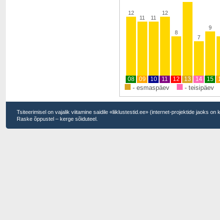
12
12
11
11
9
8
7
08
09
10
11
12
13
14
15
- esmaspäev
- teisipäev
Tsiteerimisel on vajalik viitamine saidile «liiklustestid.ee» (internet-projektide jaoks on
Raske õppustel – kerge sõiduteel.