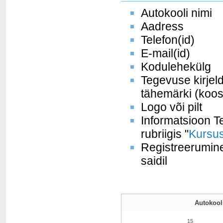
Autokooli nimi
Aadress
Telefon(id)
E-mail(id)
Kodulehekülg
Tegevuse kirjel
tähemärki (koos
Logo või pilt
Informatsioon Te
rubriigis "
Kursus
Registreerumine
saidil
Autokooli
15