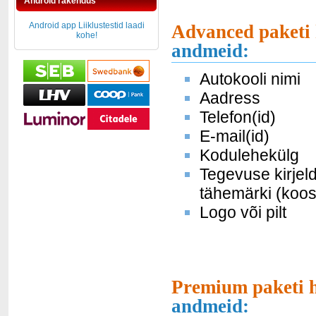
Android rakendus
Android app Liiklustestid laadi
Advanced paketi 
kohe!
andmeid:
Autokooli nimi
Aadress
Telefon(id)
E-mail(id)
Kodulehekülg
Tegevuse kirjel
tähemärki (koos
Logo või pilt
Premium paketi h
andmeid: