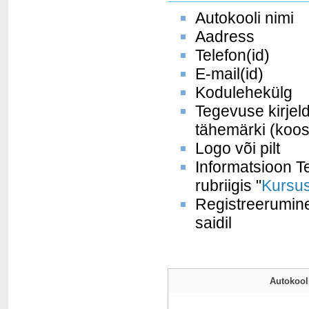
Autokooli nimi
Aadress
Telefon(id)
E-mail(id)
Kodulehekülg
Tegevuse kirjel
tähemärki (koos
Logo või pilt
Informatsioon Te
rubriigis "
Kursus
Registreerumine
saidil
Autokooli