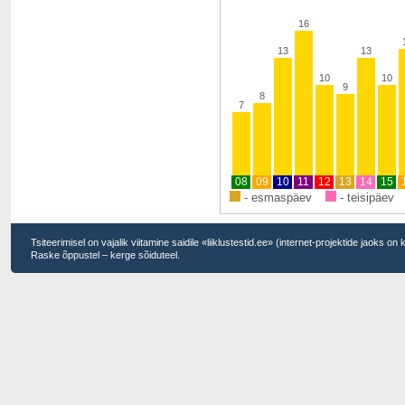
16
13
13
10
10
9
8
7
08
09
10
11
12
13
14
15
- esmaspäev
- teisipäev
Tsiteerimisel on vajalik viitamine saidile «liiklustestid.ee» (internet-projektide jaoks on
Raske õppustel – kerge sõiduteel.