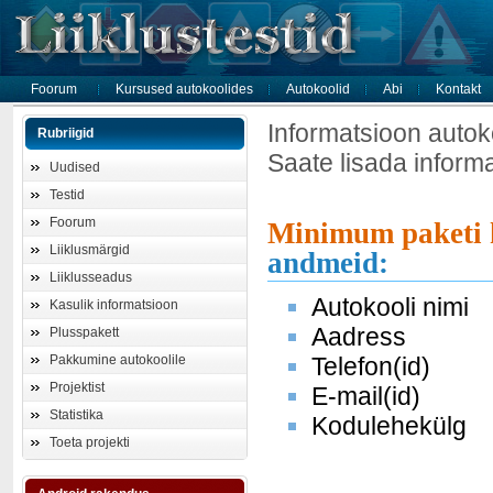
Foorum
Kursused autokoolides
Autokoolid
Abi
Kontakt
Informatsioon autok
Rubriigid
Saate lisada inform
Uudised
Testid
Foorum
Minimum paketi 
Liiklusmärgid
andmeid:
Liiklusseadus
Autokooli nimi
Kasulik informatsioon
Aadress
Plusspakett
Pakkumine autokoolile
Telefon(id)
Projektist
E-mail(id)
Statistika
Kodulehekülg
Toeta projekti