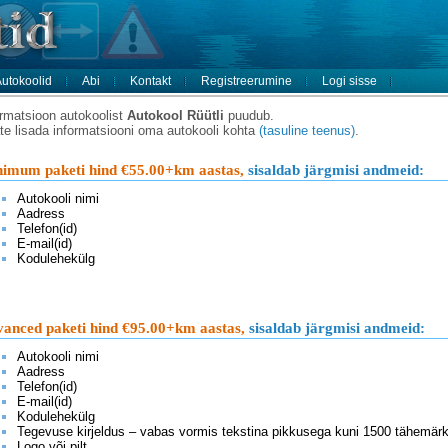
utokoolid
Abi
Kontakt
Registreerumine
Logi sisse
ormatsioon autokoolist
Autokool Rüütli
puudub.
te lisada informatsiooni oma autokooli kohta
(tasuline teenus)
.
imum paketi hind €55.00+km aastas,
sisaldab järgmisi andmeid:
Autokooli nimi
Aadress
Telefon(id)
E-mail(id)
Kodulehekülg
anced paketi hind €95.00+km aastas,
sisaldab järgmisi andmeid:
Autokooli nimi
Aadress
Telefon(id)
E-mail(id)
Kodulehekülg
Tegevuse kirjeldus – vabas vormis tekstina pikkusega kuni 1500 tähemärk
Logo või pilt