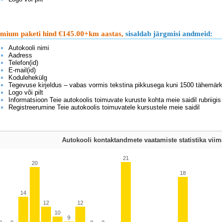
mium paketi hind €145.00+km aastas,
sisaldab järgmisi andmeid:
Autokooli nimi
Aadress
Telefon(id)
E-mail(id)
Kodulehekülg
Tegevuse kirjeldus – vabas vormis tekstina pikkusega kuni 1500 tähemärk
Logo või pilt
Informatsioon Teie autokoolis toimuvate kuruste kohta meie saidil rubriigis
Registreerumine Teie autokoolis toimuvatele kursustele meie saidil
Autokooli kontaktandmete vaatamiste statistika vii
21
20
18
14
12
12
10
9