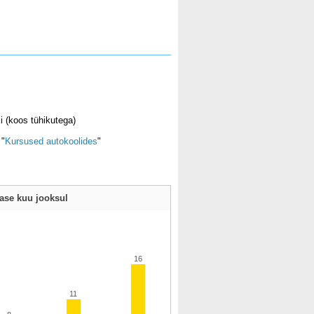
i (koos tühikutega)
 "
Kursused autokoolides
"
mase kuu jooksul
16
11