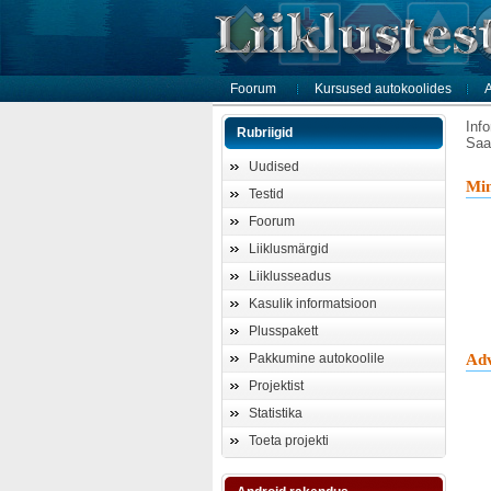
Foorum
Kursused autokoolides
A
Inf
Rubriigid
Saa
Uudised
Min
Testid
Foorum
Liiklusmärgid
Liiklusseadus
Kasulik informatsioon
Plusspakett
Pakkumine autokoolile
Adv
Projektist
Statistika
Toeta projekti