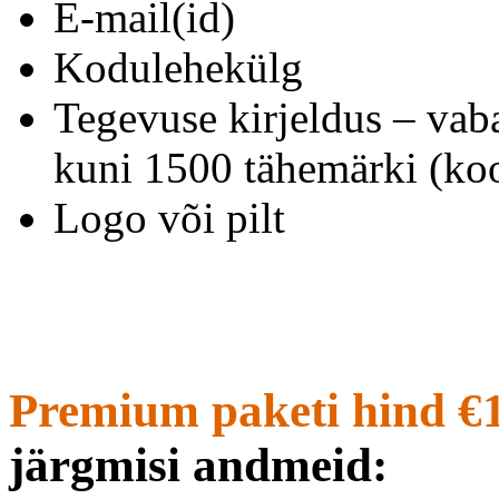
E-mail(id)
Kodulehekülg
Tegevuse kirjeldus – vab
kuni 1500 tähemärki (koo
Logo või pilt
Premium paketi hind €
järgmisi andmeid: