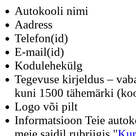
Autokooli nimi
Aadress
Telefon(id)
E-mail(id)
Kodulehekülg
Tegevuse kirjeldus – vab
kuni 1500 tähemärki (koo
Logo või pilt
Informatsioon Teie autok
meie saidil rubriigis "
Kur