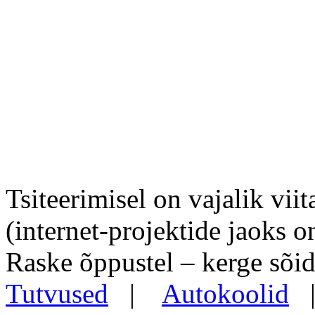
Tsiteerimisel on vajalik viit
(internet-projektide jaoks o
Raske õppustel – kerge sõid
Tutvused
|
Autokoolid