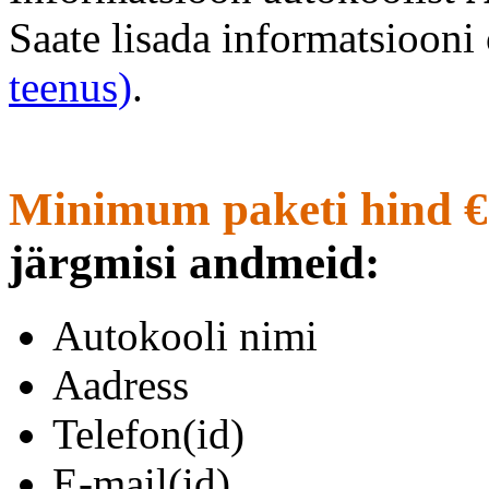
Saate lisada informatsioon
teenus)
.
Minimum paketi hind €
järgmisi andmeid:
Autokooli nimi
Aadress
Telefon(id)
E-mail(id)