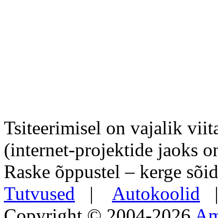
Tsiteerimisel on vajalik viit
(internet-projektide jaoks o
Raske õppustel – kerge sõid
Tutvused
|
Autokoolid
Copyright © 2004-2026
Am