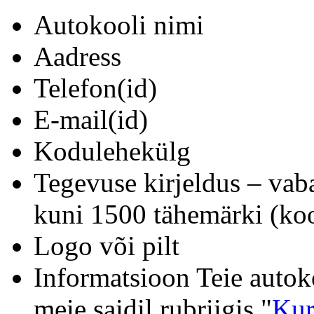
Autokooli nimi
Aadress
Telefon(id)
E-mail(id)
Kodulehekülg
Tegevuse kirjeldus – vab
kuni 1500 tähemärki (koo
Logo või pilt
Informatsioon Teie autok
meie saidil rubriigis "
Kur