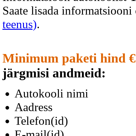
Saate lisada informatsioon
teenus)
.
Minimum paketi hind €
järgmisi andmeid:
Autokooli nimi
Aadress
Telefon(id)
E-mail(id)