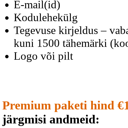
E-mail(id)
Kodulehekülg
Tegevuse kirjeldus – vab
kuni 1500 tähemärki (koo
Logo või pilt
Premium paketi hind €
järgmisi andmeid: