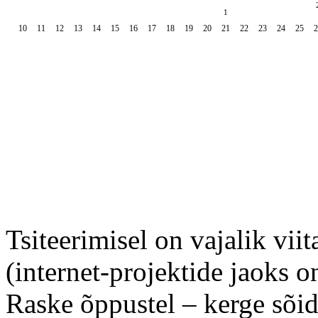
1
10
11
12
13
14
15
16
17
18
19
20
21
22
23
24
25
2
Tsiteerimisel on vajalik viit
(internet-projektide jaoks o
Raske õppustel – kerge sõid