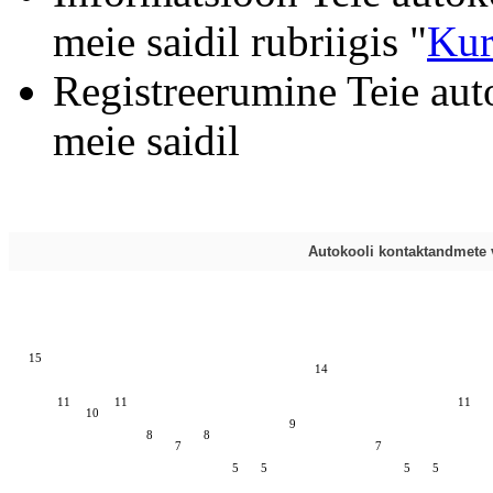
meie saidil rubriigis "
Kur
Registreerumine Teie aut
meie saidil
Autokooli kontaktandmete v
15
14
11
11
11
10
9
8
8
7
7
5
5
5
5