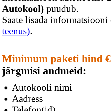
Autokool)
puudub.
Saate lisada informatsioon
teenus)
.
Minimum paketi hind €
järgmisi andmeid:
Autokooli nimi
Aadress
Telefon(id)