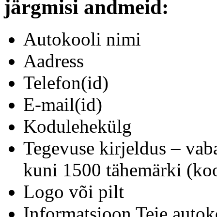
järgmisi andmeid:
Autokooli nimi
Aadress
Telefon(id)
E-mail(id)
Kodulehekülg
Tegevuse kirjeldus – vab
kuni 1500 tähemärki (koo
Logo või pilt
Informatsioon Teie autok