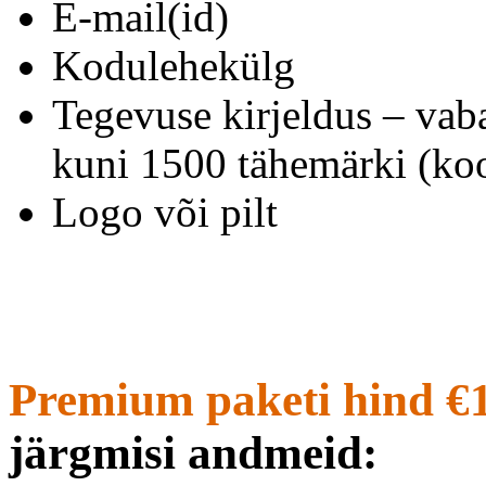
E-mail(id)
Kodulehekülg
Tegevuse kirjeldus – vab
kuni 1500 tähemärki (koo
Logo või pilt
Premium paketi hind €
järgmisi andmeid: