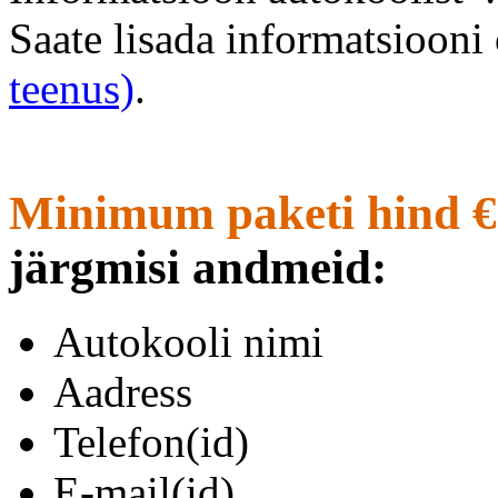
Saate lisada informatsioon
teenus)
.
Minimum paketi hind €
järgmisi andmeid:
Autokooli nimi
Aadress
Telefon(id)
E-mail(id)