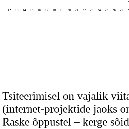
12
13
14
15
16
17
18
19
20
21
22
23
24
25
26
27
2
Tsiteerimisel on vajalik viit
(internet-projektide jaoks o
Raske õppustel – kerge sõid