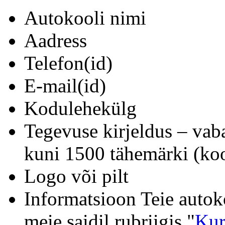
Autokooli nimi
Aadress
Telefon(id)
E-mail(id)
Kodulehekülg
Tegevuse kirjeldus – vab
kuni 1500 tähemärki (koo
Logo või pilt
Informatsioon Teie autok
meie saidil rubriigis "
Kur