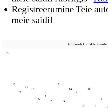
Registreerumine Teie aut
meie saidil
Autokooli kontaktandmete v
25
12
12
11
10
10
10
9
9
7
6
6
5
5
3
3