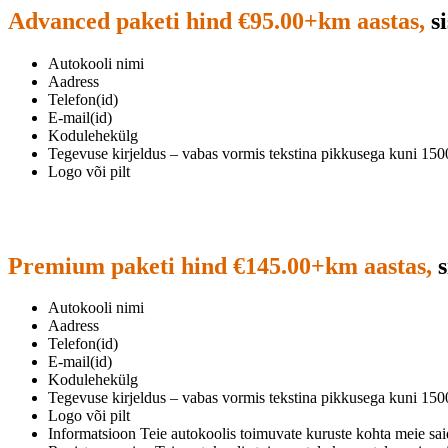
Advanced paketi hind €95.00+km aastas,
si
Autokooli nimi
Aadress
Telefon(id)
E-mail(id)
Kodulehekülg
Tegevuse kirjeldus – vabas vormis tekstina pikkusega kuni 150
Logo või pilt
Premium paketi hind €145.00+km aastas,
s
Autokooli nimi
Aadress
Telefon(id)
E-mail(id)
Kodulehekülg
Tegevuse kirjeldus – vabas vormis tekstina pikkusega kuni 150
Logo või pilt
Informatsioon Teie autokoolis toimuvate kuruste kohta meie saidi