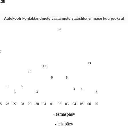
dil
Autokooli kontaktandmete vaatamiste statistika viimase kuu jooksul
25
7
13
12
10
8
8
5
5
4
4
3
3
3
5
26
27
28
29
30
31
01
02
03
04
05
06
07
- esmaspäev
- teisipäev