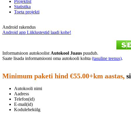
Projektist
Statistika
Toeta projekti
Android rakendus
Android app Liiklustestid laadi kohe!
Informatsioon autokoolist
Autokool Juaus
puudub.
Saate lisada informatsiooni oma autokooli kohta
(tasuline teenus)
.
Minimum paketi hind €55.00+km aastas,
si
Autokooli nimi
Aadress
Telefon(id)
E-mail(id)
Kodulehekülg