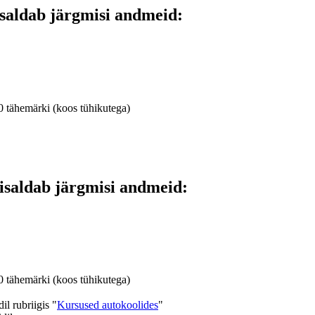
saldab järgmisi andmeid:
0 tähemärki (koos tühikutega)
isaldab järgmisi andmeid:
0 tähemärki (koos tühikutega)
l rubriigis "
Kursused autokoolides
"