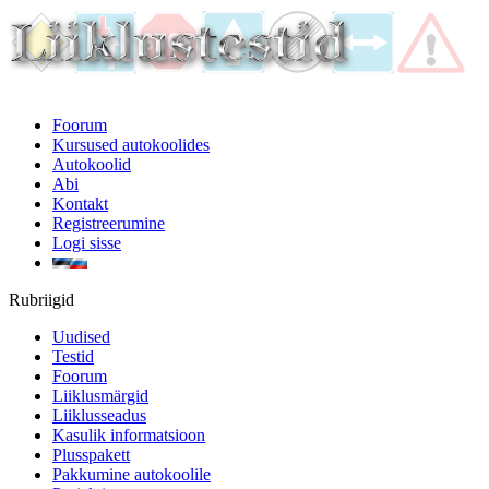
Foorum
Kursused autokoolides
Autokoolid
Abi
Kontakt
Registreerumine
Logi sisse
Rubriigid
Uudised
Testid
Foorum
Liiklusmärgid
Liiklusseadus
Kasulik informatsioon
Plusspakett
Pakkumine autokoolile