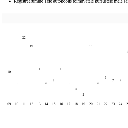
Registreerumine Teie autokoolis toimuvatele kursustele meie sai
22
19
19
1
11
11
10
8
7
7
7
6
6
6
6
4
2
09
10
11
12
13
14
15
16
17
18
19
20
21
22
23
24
2