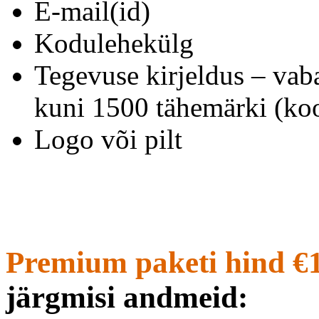
E-mail(id)
Kodulehekülg
Tegevuse kirjeldus – vab
kuni 1500 tähemärki (koo
Logo või pilt
Premium paketi hind €
järgmisi andmeid: