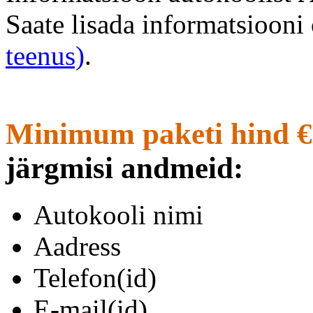
Saate lisada informatsioon
teenus)
.
Minimum paketi hind €
järgmisi andmeid:
Autokooli nimi
Aadress
Telefon(id)
E-mail(id)