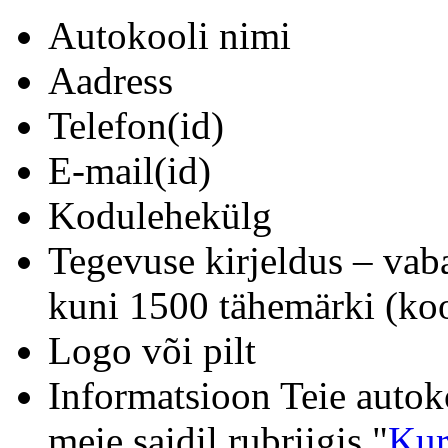
Autokooli nimi
Aadress
Telefon(id)
E-mail(id)
Kodulehekülg
Tegevuse kirjeldus – vab
kuni 1500 tähemärki (koo
Logo või pilt
Informatsioon Teie autok
meie saidil rubriigis "
Kur