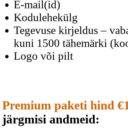
E-mail(id)
Kodulehekülg
Tegevuse kirjeldus – vab
kuni 1500 tähemärki (koo
Logo või pilt
Premium paketi hind €
järgmisi andmeid: