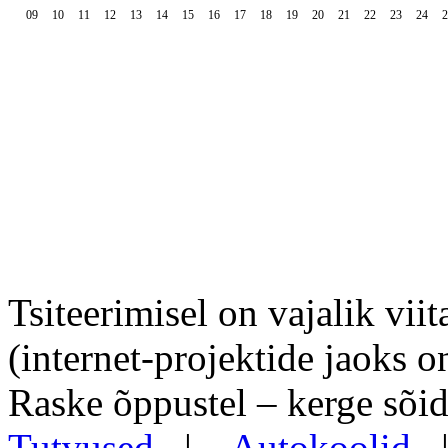
09
10
11
12
13
14
15
16
17
18
19
20
21
22
23
24
2
Tsiteerimisel on vajalik viit
(internet-projektide jaoks o
Raske õppustel – kerge sõid
Tutvused
|
Autokoolid