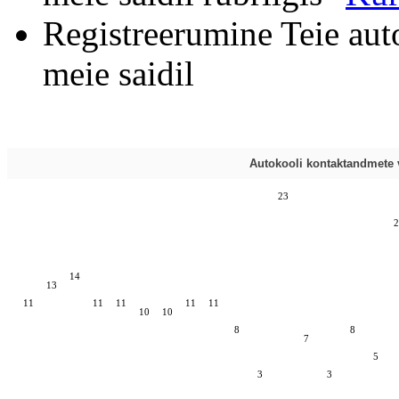
Registreerumine Teie aut
meie saidil
Autokooli kontaktandmete v
23
2
14
13
11
11
11
11
11
10
10
8
8
7
5
3
3