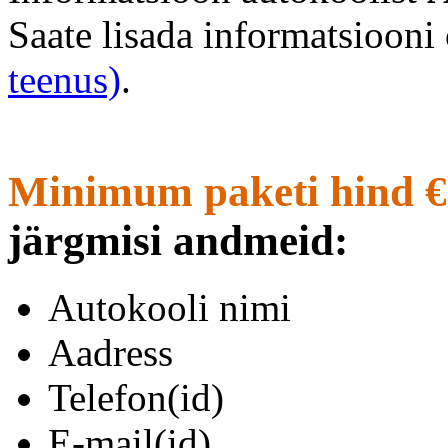
Saate lisada informatsioon
teenus)
.
Minimum paketi hind €
järgmisi andmeid:
Autokooli nimi
Aadress
Telefon(id)
E-mail(id)