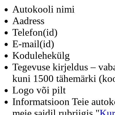
Autokooli nimi
Aadress
Telefon(id)
E-mail(id)
Kodulehekülg
Tegevuse kirjeldus – vab
kuni 1500 tähemärki (koo
Logo või pilt
Informatsioon Teie autok
meie saidil rubriigis "
Kur