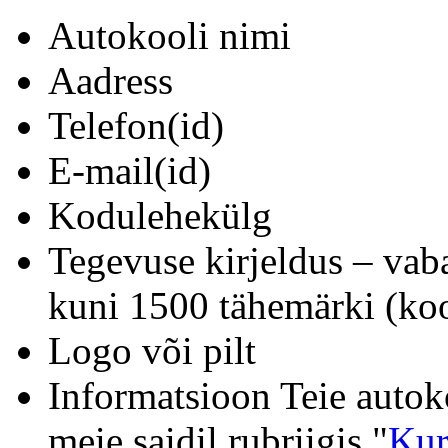
Autokooli nimi
Aadress
Telefon(id)
E-mail(id)
Kodulehekülg
Tegevuse kirjeldus – vab
kuni 1500 tähemärki (koo
Logo või pilt
Informatsioon Teie autok
meie saidil rubriigis "
Kur