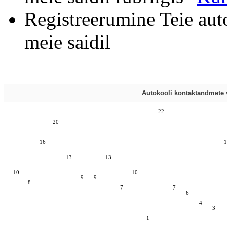
Registreerumine Teie aut
meie saidil
Autokooli kontaktandmete v
22
20
16
1
13
13
10
10
9
9
8
7
7
6
4
3
1