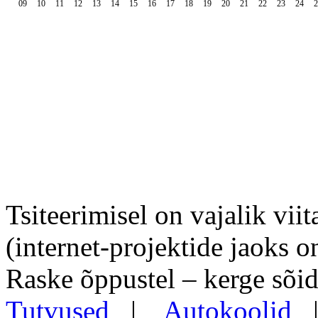
09
10
11
12
13
14
15
16
17
18
19
20
21
22
23
24
2
Tsiteerimisel on vajalik viit
(internet-projektide jaoks o
Raske õppustel – kerge sõid
Tutvused
|
Autokoolid