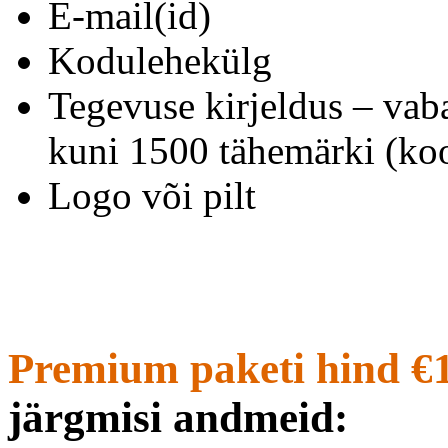
E-mail(id)
Kodulehekülg
Tegevuse kirjeldus – vab
kuni 1500 tähemärki (koo
Logo või pilt
Premium paketi hind €
järgmisi andmeid: