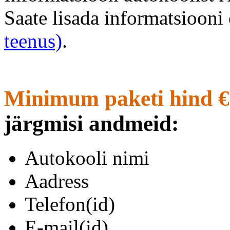
Saate lisada informatsioon
teenus)
.
Minimum paketi hind €
järgmisi andmeid:
Autokooli nimi
Aadress
Telefon(id)
E-mail(id)