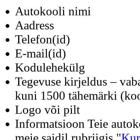
Autokooli nimi
Aadress
Telefon(id)
E-mail(id)
Kodulehekülg
Tegevuse kirjeldus – vab
kuni 1500 tähemärki (koo
Logo või pilt
Informatsioon Teie autok
meie saidil rubriigis "
Kur