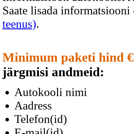
Saate lisada informatsioon
teenus)
.
Minimum paketi hind €
järgmisi andmeid:
Autokooli nimi
Aadress
Telefon(id)
E-mail(id)