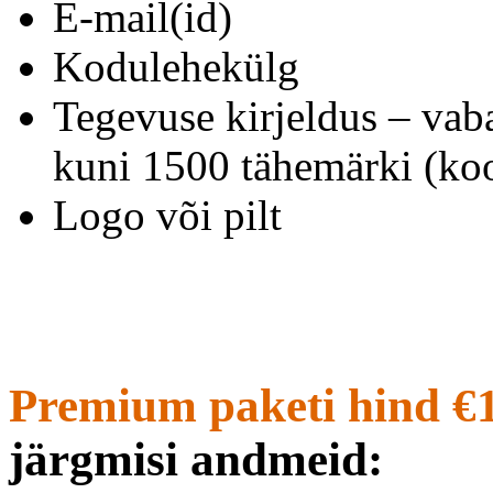
E-mail(id)
Kodulehekülg
Tegevuse kirjeldus – vab
kuni 1500 tähemärki (koo
Logo või pilt
Premium paketi hind €
järgmisi andmeid: