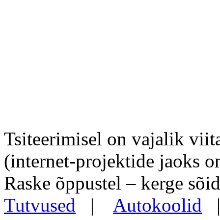
Tsiteerimisel on vajalik viit
(internet-projektide jaoks o
Raske õppustel – kerge sõid
Tutvused
|
Autokoolid