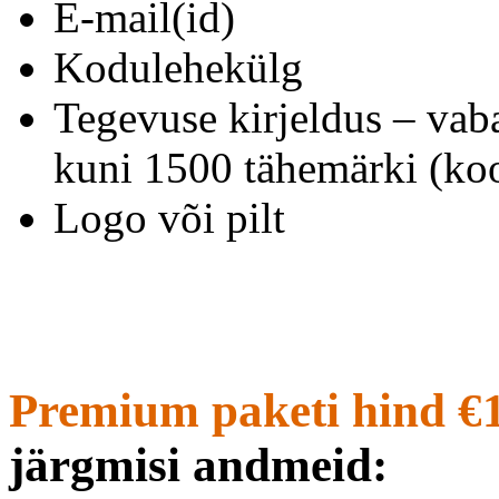
E-mail(id)
Kodulehekülg
Tegevuse kirjeldus – vab
kuni 1500 tähemärki (koo
Logo või pilt
Premium paketi hind €
järgmisi andmeid: