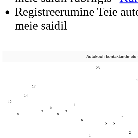
Registreerumine Teie aut
meie saidil
Autokooli kontaktandmete v
23
1
17
14
12
11
10
9
9
8
8
7
6
5
5
2
1