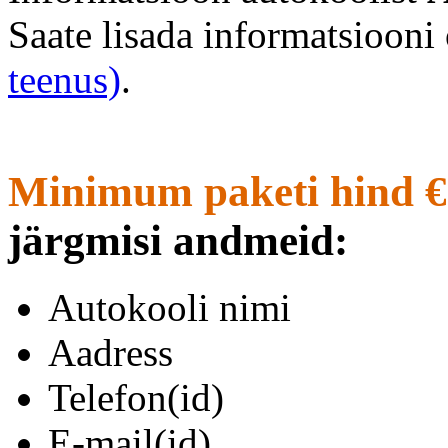
Saate lisada informatsioon
teenus)
.
Minimum paketi hind €
järgmisi andmeid:
Autokooli nimi
Aadress
Telefon(id)
E-mail(id)