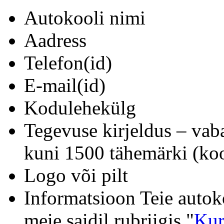
Autokooli nimi
Aadress
Telefon(id)
E-mail(id)
Kodulehekülg
Tegevuse kirjeldus – vab
kuni 1500 tähemärki (koo
Logo või pilt
Informatsioon Teie autok
meie saidil rubriigis "
Kur