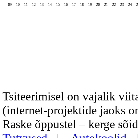
09
10
11
12
13
14
15
16
17
18
19
20
21
22
23
24
2
Tsiteerimisel on vajalik viit
(internet-projektide jaoks o
Raske õppustel – kerge sõid
Tutvused
|
Autokoolid