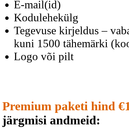
E-mail(id)
Kodulehekülg
Tegevuse kirjeldus – vab
kuni 1500 tähemärki (koo
Logo või pilt
Premium paketi hind €
järgmisi andmeid: