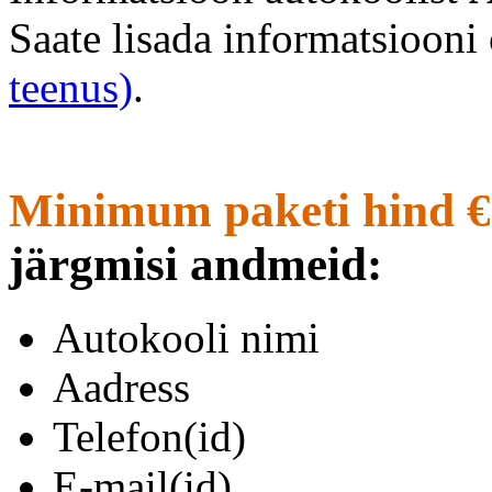
Saate lisada informatsioon
teenus)
.
Minimum paketi hind €
järgmisi andmeid:
Autokooli nimi
Aadress
Telefon(id)
E-mail(id)