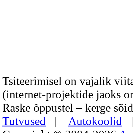
Tsiteerimisel on vajalik viit
(internet-projektide jaoks o
Raske õppustel – kerge sõid
Tutvused
|
Autokoolid