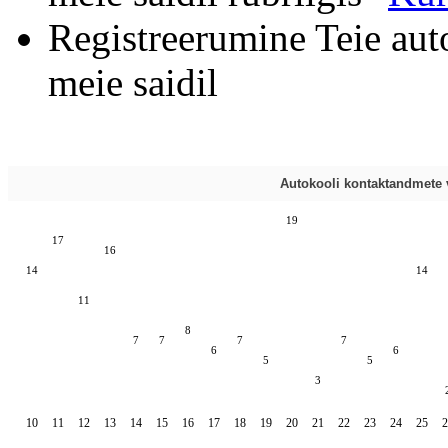
Registreerumine Teie aut
meie saidil
Autokooli kontaktandmete v
19
17
16
14
14
11
8
7
7
7
7
6
6
5
5
3
10
11
12
13
14
15
16
17
18
19
20
21
22
23
24
25
2