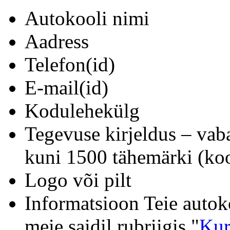
Autokooli nimi
Aadress
Telefon(id)
E-mail(id)
Kodulehekülg
Tegevuse kirjeldus – vab
kuni 1500 tähemärki (koo
Logo või pilt
Informatsioon Teie autok
meie saidil rubriigis "
Kur