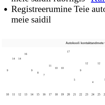
Registreerumine Teie aut
meie saidil
Autokooli kontaktandmete v
17
16
14
14
12
12
11
10
10
9
9
9
8
7
5
4
10
11
12
13
14
15
16
17
18
19
20
21
22
23
24
25
2