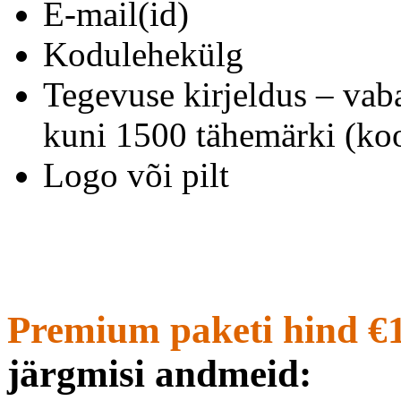
E-mail(id)
Kodulehekülg
Tegevuse kirjeldus – vab
kuni 1500 tähemärki (koo
Logo või pilt
Premium paketi hind €
järgmisi andmeid: