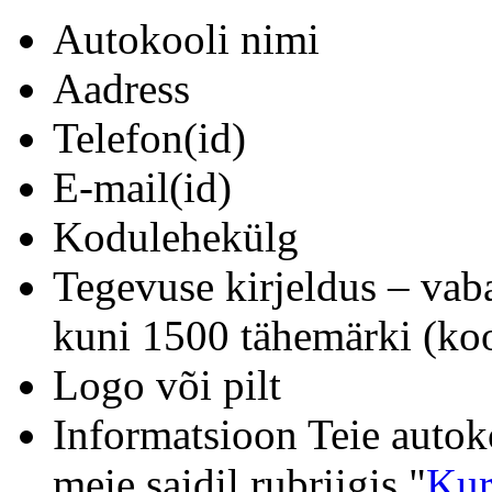
Autokooli nimi
Aadress
Telefon(id)
E-mail(id)
Kodulehekülg
Tegevuse kirjeldus – vab
kuni 1500 tähemärki (koo
Logo või pilt
Informatsioon Teie autok
meie saidil rubriigis "
Kur