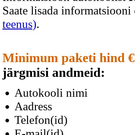
Saate lisada informatsioon
teenus)
.
Minimum paketi hind €
järgmisi andmeid:
Autokooli nimi
Aadress
Telefon(id)
E-mail(id)