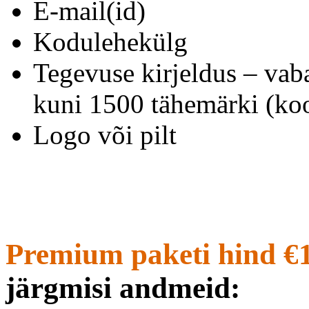
E-mail(id)
Kodulehekülg
Tegevuse kirjeldus – vab
kuni 1500 tähemärki (koo
Logo või pilt
Premium paketi hind €
järgmisi andmeid: