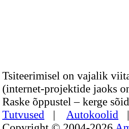
Tsiteerimisel on vajalik viit
(internet-projektide jaoks o
Raske õppustel – kerge sõid
Tutvused
|
Autokoolid
Copyright © 2004-2026
Am