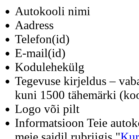
Autokooli nimi
Aadress
Telefon(id)
E-mail(id)
Kodulehekülg
Tegevuse kirjeldus – vab
kuni 1500 tähemärki (koo
Logo või pilt
Informatsioon Teie autok
meie saidil rubriigis "
Kur