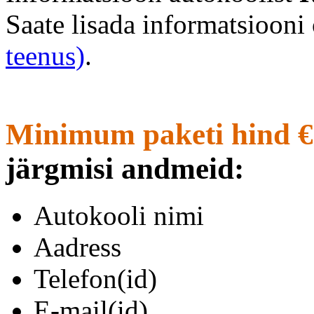
Saate lisada informatsioon
teenus)
.
Minimum paketi hind €
järgmisi andmeid:
Autokooli nimi
Aadress
Telefon(id)
E-mail(id)