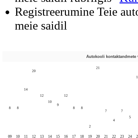
Registreerumine Teie aut
meie saidil
Autokooli kontaktandmete v
21
20
1
14
12
12
10
9
8
8
8
8
7
7
5
4
2
09
10
11
12
13
14
15
16
17
18
19
20
21
22
23
24
2