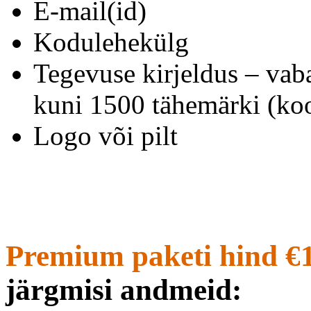
E-mail(id)
Kodulehekülg
Tegevuse kirjeldus – vab
kuni 1500 tähemärki (koo
Logo või pilt
Premium paketi hind €
järgmisi andmeid: