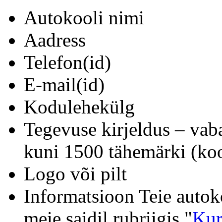
Autokooli nimi
Aadress
Telefon(id)
E-mail(id)
Kodulehekülg
Tegevuse kirjeldus – vab
kuni 1500 tähemärki (koo
Logo või pilt
Informatsioon Teie autok
meie saidil rubriigis "
Kur