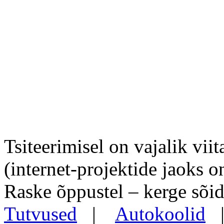
Tsiteerimisel on vajalik viit
(internet-projektide jaoks o
Raske õppustel – kerge sõid
Tutvused
|
Autokoolid