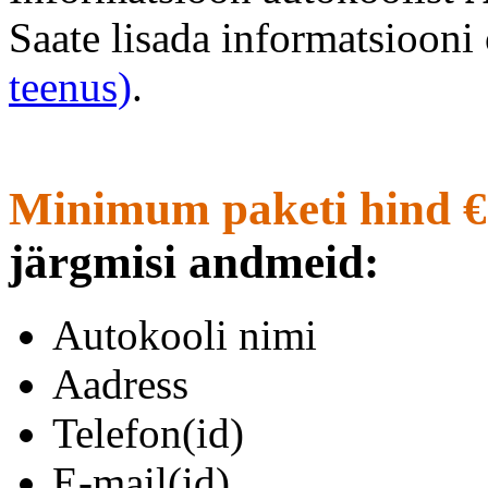
Saate lisada informatsioon
teenus)
.
Minimum paketi hind €
järgmisi andmeid:
Autokooli nimi
Aadress
Telefon(id)
E-mail(id)